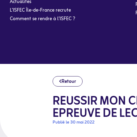
Actualités
L’ISFEC Île-de-France recrute
Comment se rendre à l’ISFEC ?
Retour
REUSSIR MON C
EPREUVE DE LE
Publié le 30 mai 2022