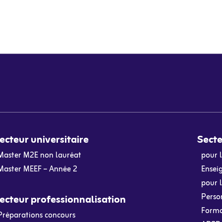
ecteur universitaire
Secte
Master M2E non lauréat
pour 
Master MEEF – Année 2
Ensei
pour l
Person
ecteur professionnalisation
Format
Préparations concours