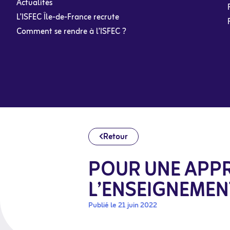
Actualités
L’ISFEC Île-de-France recrute
Comment se rendre à l’ISFEC ?
Retour
POUR UNE APPR
L’ENSEIGNEMEN
Publié le 21 juin 2022