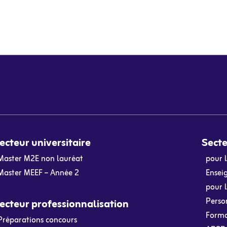
ecteur universitaire
Secte
Master M2E non lauréat
pour 
Master MEEF – Année 2
Ensei
pour l
Person
ecteur professionnalisation
Format
Préparations concours