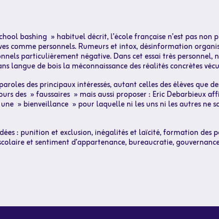
chool bashing » habituel décrit, l’école française n’est pas non p
élèves comme personnels. Rumeurs et intox, désinformation organi
onnels particulièrement négative. Dans cet essai très personnel, n
s langue de bois la méconnaissance des réalités concrètes vécue
 paroles des principaux intéressés, autant celles des élèves que de
ours des » faussaires » mais aussi proposer : Eric Debarbieux aff
 une » bienveillance » pour laquelle ni les uns ni les autres ne so
ées : punition et exclusion, inégalités et laïcité, formation des p
at scolaire et sentiment d’appartenance, bureaucratie, gouvernan