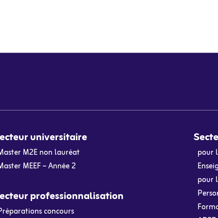
ecteur universitaire
Secte
Master M2E non lauréat
pour 
Master MEEF – Année 2
Ensei
pour l
Person
ecteur professionnalisation
Format
Préparations concours