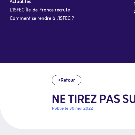
Actualités
L’ISFEC Île-de-France recrute
Comment se rendre à l’ISFEC ?
Retour
NE TIREZ PAS SU
Publié le 30 mai 2022