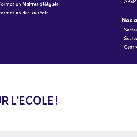
APSP 
Formation Maîtres délégués
Formation des lauréats
Nos a
Secteu
Secte
Centr
R L’ECOLE !